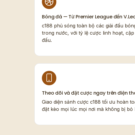
Bóng đá — Từ Premier League đến V.L
c188 phủ sóng toàn bộ các giải đấu bóng 
trong nước, với tỷ lệ cược linh hoạt, cập 
đấu.
Theo dõi và đặt cược ngay trên điện th
Giao diện sảnh cược c188 tối ưu hoàn to
đặt kèo mọi lúc mọi nơi mà không bị bỏ 