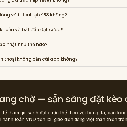
óng đá trực tiếp (live) không?
lông và futsal tại c188 không?
 khoản và bắt đầu đặt cược?
cập nhật như thế nào?
ện thoại không cần cài app không?
đang chờ — sẵn sàng đặt kèo 
 để tham gia sảnh đặt cược thể thao với bóng đá, cầu lôn
Thanh toán VND tiện lợi, giao diện tiếng Việt thân thiện trên 