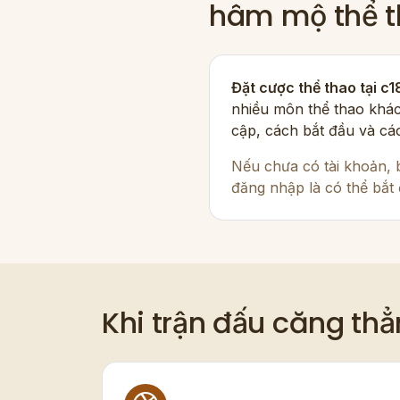
hâm mộ thể 
Đặt cược thể thao tại c
nhiều môn thể thao khác 
cập, cách bắt đầu và các
Nếu chưa có tài khoản, 
đăng nhập là có thể bắt 
Khi trận đấu căng thẳ