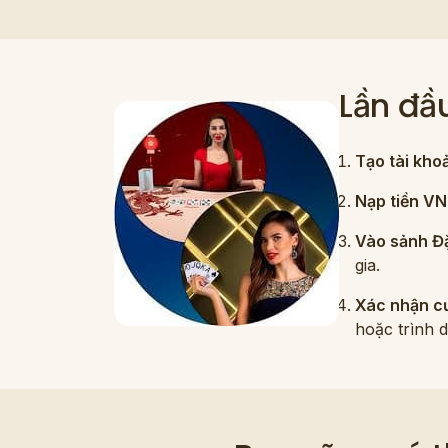
Lần đầ
Tạo tài kho
Nạp tiền V
Vào sảnh Đặ
gia.
Xác nhận cư
hoặc trình d