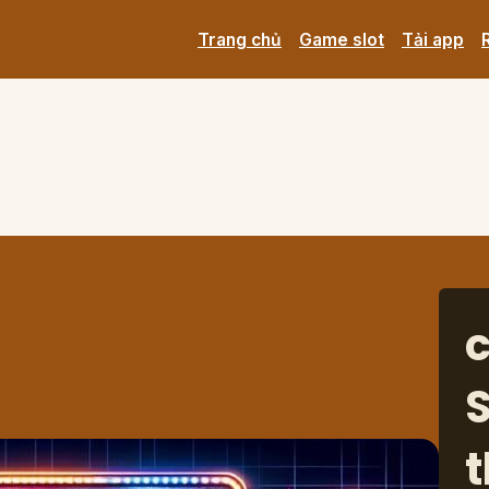
Trang chủ
Game slot
Tải app
c
t