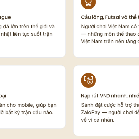
eague
Cầu lông, Futsal và thể
đá lớn trên thế giới và
Người chơi Việt Nam có t
nhật liên tục suốt trận
— những môn thể thao đư
Việt Nam trên nền tảng 
oại
Nạp rút VND nhanh, nhi
àn cho mobile, giúp bạn
Sảnh đặt cược hỗ trợ 
lỡ bất kỳ trận đấu nào.
ZaloPay — người chơi dễ
về ví cá nhân.