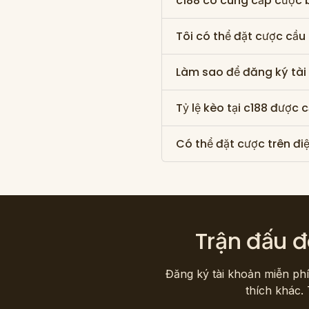
c188 có cung cấp cược b
Tôi có thể đặt cược cầu 
Làm sao để đăng ký tài
Tỷ lệ kèo tại c188 được 
Có thể đặt cược trên đi
Trận đấu 
Đăng ký tài khoản miễn phí
thích khác. 