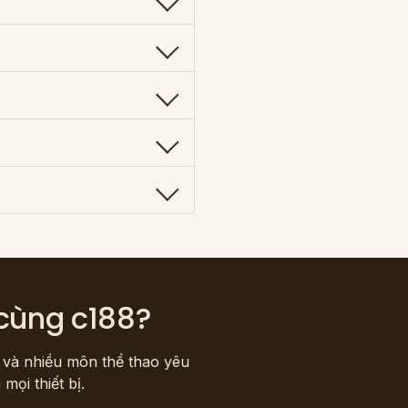
cùng c188?
g và nhiều môn thể thao yêu
mọi thiết bị.