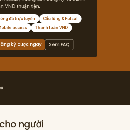
án VND thuận tiện.
óng đá trực tuyến
Cầu lông & Futsal
obile access
Thanh toán VND
ăng ký cược ngay
Xem FAQ
ều môn thể thao khác
Giao diện tiếng Việt, truy cập nhanh tr
 cho người