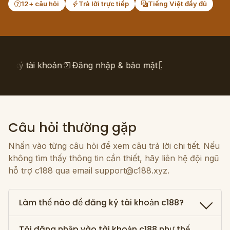
12+ câu hỏi
Trả lời trực tiếp
Tiếng Việt đầy đủ
ng ký tài khoản
Đăng nhập & bảo mật
Truy cập Mobil
Câu hỏi thường gặp
Nhấn vào từng câu hỏi để xem câu trả lời chi tiết. Nếu
không tìm thấy thông tin cần thiết, hãy liên hệ đội ngũ
hỗ trợ c188 qua email
support@c188.xyz
.
Làm thế nào để đăng ký tài khoản c188?
Tôi đăng nhập vào tài khoản c188 như thế