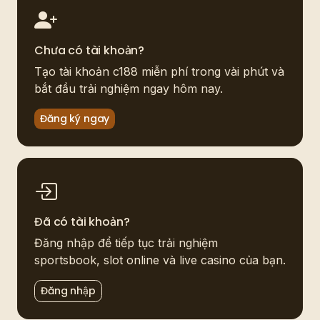
Chưa có tài khoản?
Tạo tài khoản c188 miễn phí trong vài phút và
bắt đầu trải nghiệm ngay hôm nay.
Đăng ký ngay
Đã có tài khoản?
Đăng nhập để tiếp tục trải nghiệm
sportsbook, slot online và live casino của bạn.
Đăng nhập