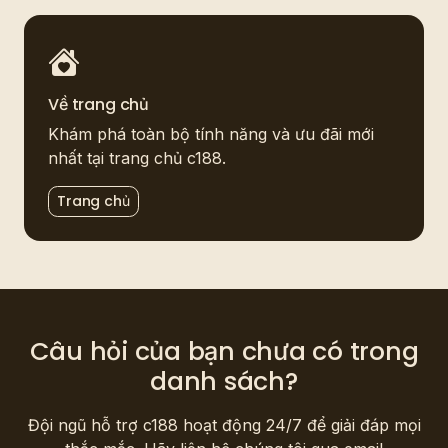
Về trang chủ
Khám phá toàn bộ tính năng và ưu đãi mới
nhất tại trang chủ c188.
Trang chủ
Câu hỏi của bạn chưa có trong
danh sách?
Đội ngũ hỗ trợ c188 hoạt động 24/7 để giải đáp mọi