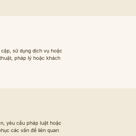
y cập, sử dụng dịch vụ hoặc
thuật, pháp lý hoặc khách
n, yêu cầu pháp luật hoặc
phục các vấn đề liên quan