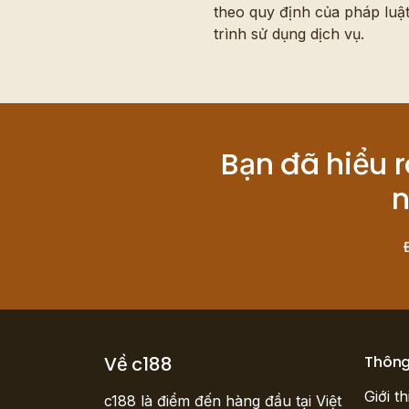
theo quy định của pháp luật
trình sử dụng dịch vụ.
Bạn đã hiểu 
n
Về c188
Thông
Giới th
c188 là điểm đến hàng đầu tại Việt