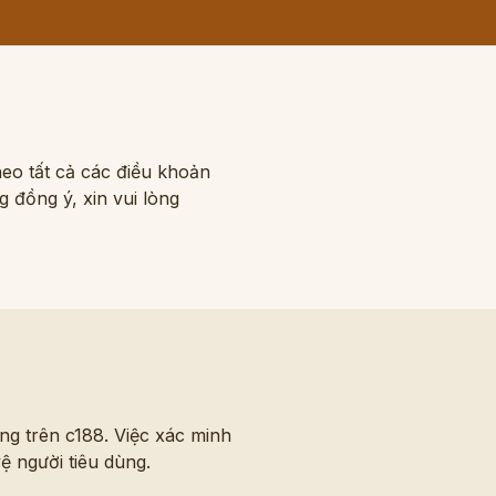
heo tất cả các điều khoản
 đồng ý, xin vui lòng
ộng trên c188. Việc xác minh
ệ người tiêu dùng.