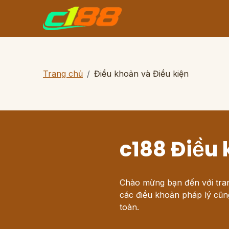
Trang chủ
Điều khoản và Điều kiện
c188 Điều 
Chào mừng bạn đến với tran
các điều khoản pháp lý cũn
toàn.