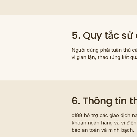
5. Quy tắc sử
Người dùng phải tuân thủ 
vi gian lận, thao túng kết 
6. Thông tin 
c188 hỗ trợ các giao dịch 
khoản ngân hàng và ví điện 
bảo an toàn và minh bạch.