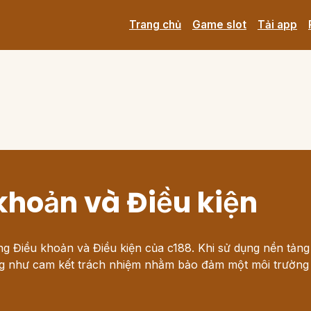
Trang chủ
Game slot
Tải app
khoản và Điều kiện
g Điều khoản và Điều kiện của c188. Khi sử dụng nền tảng
g như cam kết trách nhiệm nhằm bảo đảm một môi trường g