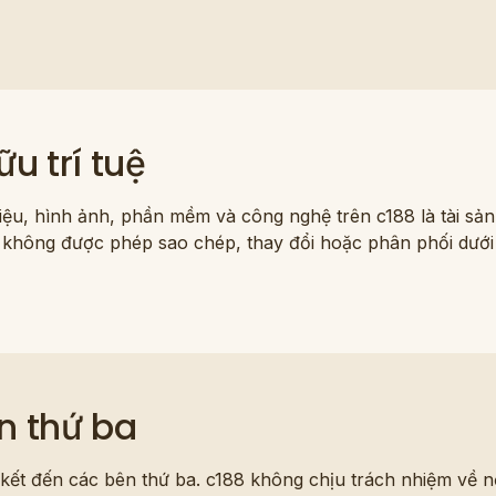
u trí tuệ
iệu, hình ảnh, phần mềm và công nghệ trên c188 là tài sả
không được phép sao chép, thay đổi hoặc phân phối dưới 
ên thứ ba
 kết đến các bên thứ ba. c188 không chịu trách nhiệm về n